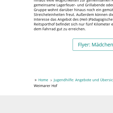
hinaus viele Möglichkeiten zur gemeinsamen F
gemeinsame Lagerfeuer- und Grillabende oder 
Gruppe wohnt darüber hinaus noch ein gemütli
Streicheleinheiten freut. Außerdem können d
Interesse das Angebot des (Heil-)Pädagogisch
Reitsporthof befindet sich nur fünf Kilometer 
dem Fahrrad gut zu erreichen.
Flyer: Mädchen
Home
Jugendhilfe: Angebote und Übersi
9
5
Weimarer Hof