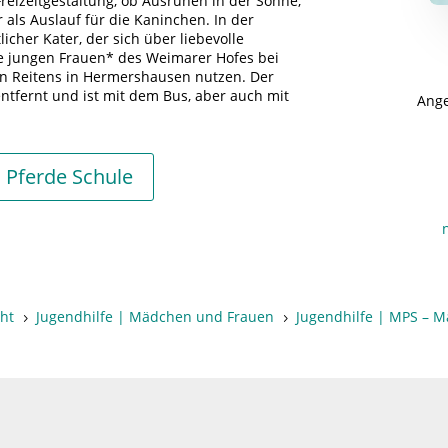
reizeitgestaltung, ob Ausruhen in der Sonne,
als Auslauf für die Kaninchen. In der
cher Kater, der sich über liebevolle
ie jungen Frauen* des Weimarer Hofes bei
en Reitens in Hermershausen nutzen. Der
entfernt und ist mit dem Bus, aber auch mit
Ange
 Pferde Schule
cht
Jugendhilfe | Mädchen und Frauen
Jugendhilfe | MPS – 
5
5