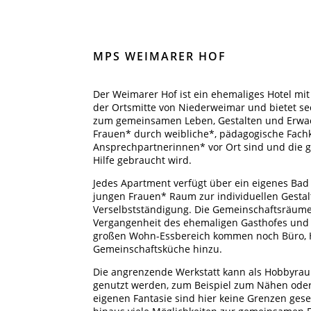
MPS WEIMARER HOF
Der Weimarer Hof ist ein ehemaliges Hotel mi
der Ortsmitte von Niederweimar und bietet sec
zum gemeinsamen Leben, Gestalten und Erwac
Frauen* durch weibliche*, pädagogische Fachk
Ansprechpartnerinnen* vor Ort sind und die g
Hilfe gebraucht wird.
Jedes Apartment verfügt über ein eigenes Bad
jungen Frauen* Raum zur individuellen Gestal
Verselbstständigung. Die Gemeinschaftsräum
Vergangenheit des ehemaligen Gasthofes und 
großen Wohn-Essbereich kommen noch Büro, H
Gemeinschaftsküche hinzu.
Die angrenzende Werkstatt kann als Hobbyraum
genutzt werden, zum Beispiel zum Nähen ode
eigenen Fantasie sind hier keine Grenzen ges